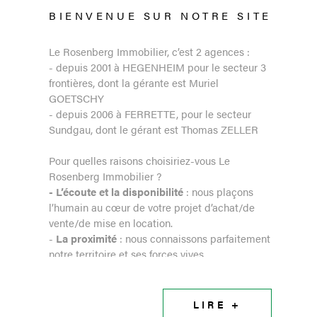
BIENVENUE SUR
NOTRE SITE
Le Rosenberg Immobilier, c’est 2 agences :
- depuis 2001 à HEGENHEIM pour le secteur 3
frontières, dont la gérante est Muriel
GOETSCHY
- depuis 2006 à FERRETTE, pour le secteur
Sundgau, dont le gérant est Thomas ZELLER
Pour quelles raisons choisiriez-vous Le
Rosenberg Immobilier ?
- L’écoute
et la disponibilité
: nous plaçons
l’humain au cœur de votre projet d’achat/de
vente/de mise en location.
-
La
proximité
: nous connaissons parfaitement
notre territoire et ses forces vives.
-
La compétence et l’expérience
: nous
saurons vous donner des conseils avisés en
matière juridique, administrative et fiscale.
LIRE +