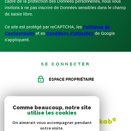
cadre de la protection des Données personnelles, nous vous
invitons à ne pas inscrire de Données sensibles dans le champ
de saisie libre.
Ce site est protégé par reCAPTCHA, les
Politiques de
Confidentialité
et es
Conditions d'utilisation
de Google
s'appliquent.
SE CONNECTER
ESPACE PROPRIÉTAIRE
ADHÉRENTS
Comme beaucoup, notre site
utilise les cookies
On aimerait vous accompagner pendant
votre visite.