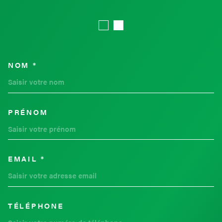
NOM *
TRAD_MELTEM_VOSCOORDON
PRÉNOM
EMAIL *
TÉLÉPHONE