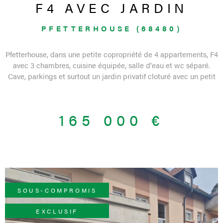
F4 AVEC JARDIN
PFETTERHOUSE (68480)
Pfetterhouse, dans une petite copropriété de 4 appartements, F4
avec 3 chambres, cuisine équipée, salle d'eau et wc séparé.
Cave, parkings et surtout un jardin privatif cloturé avec un petit
chalet. Au calme et en retrait des axes principaux. En cours de
remise en peinture. Contact 03 89 08 41 96 Bien de l'agence de
Ferrette. Etat des risques naturels : zone sismique 4 : moyenne.
165 000 €
SOUS-COMPROMIS
EXCLUSIF