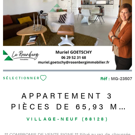
VOIR LE BIEN
Réf :
MG-23507
SÉLECTIONNER
APPARTEMENT 3
PIÈCES DE 65,93 M²
AVEC
VILLAGE-NEUF (68128)
TERRASSE,CAVE,
** COMPROMIS DE VENTE SIGNE ** Situé au rez-de-chaussée