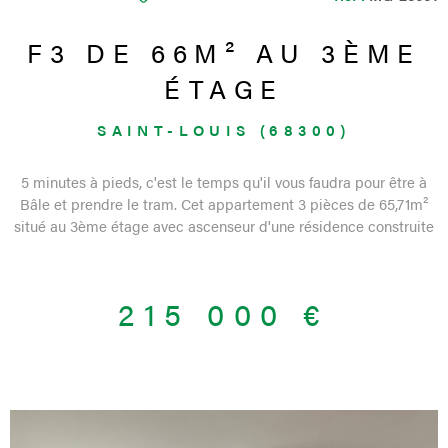
F3 DE 66M² AU 3ÈME
ÉTAGE
SAINT-LOUIS (68300)
5 minutes à pieds, c'est le temps qu'il vous faudra pour être à
Bâle et prendre le tram. Cet appartement 3 pièces de 65,71m²
situé au 3ème étage avec ascenseur d'une résidence construite
en 2000, dispose de beaux atouts : - un espace jour comprenant
un hall d'entrée indépendant, un séjour ouvert sur une cuisine à
installer selon vos goûts, un balcon orienté Sud avec une vue
215 000 €
dégagée. - un espace nuit comprenant un dégagement pouvant
accueillir des armoires murales, deux chambres, un wc
indépendant et une salle d'eau, rénovés avec goût. Un garage en
souterrain, une place de parking et une cave complètent l'offre.
Côté technique : volets roulants électriques, adoucisseur
individuel, fibre, chauffage individuel au gaz, 31 lots principaux
dans l'immeuble. La proximité de la frontière, des transports en