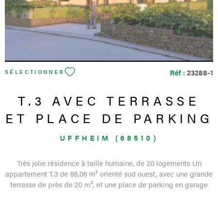
Réf :
23288-1
SÉLECTIONNER
T.3 AVEC TERRASSE
ET PLACE DE PARKING
UFFHEIM (68510)
Très jolie résidence à taille humaine, de 20 logements Un
appartement T.3 de 68,06 m² orienté sud ouest, avec une grande
terrasse de près de 20 m², et une place de parking en garage
sous-terrain Comprenant: Une entrée, une cuisine ouverte sur le
séjour de près de 30m² qui donne sur une terrasse de 19,75 m², 2
chambres, une salle de bains, un W.C Une place de prking en