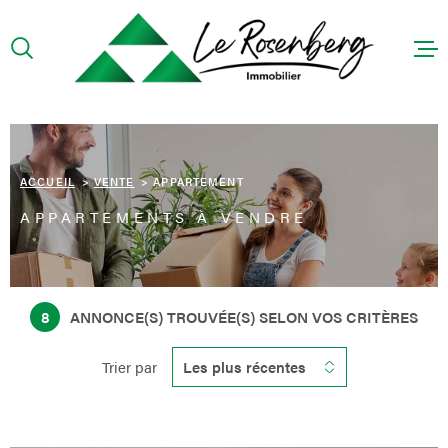
Aller
Aller
Aller
Aller
à
à
au
au
:
la
menu
contenu
recherche
principal
ACCUEIL
PRÉSENTA
ACCUEIL
VENTE
APPARTEMENT
APPARTEMENTS À VENDRE
ACHETER
LOUER
8
ANNONCE(S) TROUVÉE(S) SELON VOS CRITÈRES
CONTACT
Trier par
Les plus récentes
HONORAIR