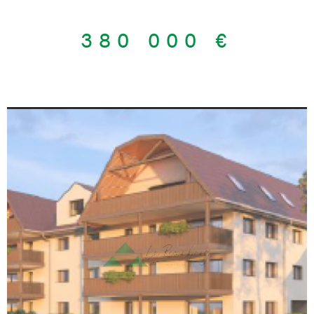
équipée, 3 chambres, une salle d’eau, des WC séparés ainsi
qu’une buanderie. Vous profiterez également de 2 terrasses
380 000 €
totalisant 42 m², idéales pour les beaux jours, ainsi que d'une
climatisation. Ce bien est complété par de belles prestations :
garage double de 33 m² avec porte motorisée, cave, 1 place de
parking extérieure, volets électriques, double vitrage, fibre
optique et accès PMR. Un appartement fonctionnel, lumineux et
prêt à vivre, à découvrir rapidement. Les informations sur les
risques auxquels ce bien est exposé sont disponibles sur le site
Géorisques
VOIR LE BIEN