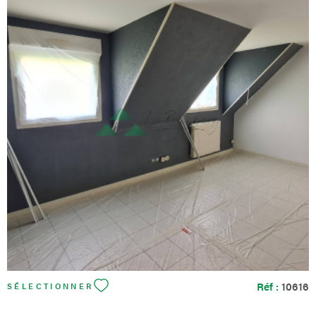
communs, des axes routiers, des commerces et des écoles, en
font un emplacement privilégié et pratique pour la vie au
quotidien. Le + : apporter votre touche personnelle en y
installant la cuisine qui vous ressemble. Les informations sur les
risques auxquels ce bien est exposé sont disponibles sur le site
Géorisques
VOIR LE BIEN
Réf :
10616
SÉLECTIONNER