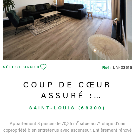
Réf :
LN-23515
SÉLECTIONNER
COUP DE CŒUR
ASSURÉ :
APPARTEMENT 3
SAINT-LOUIS (68300)
PIÈCES RÉNOVÉ AVEC
Appartement 3 pièces de 70,25 m² situé au 7ᵉ étage d’une
BALCON...
copropriété bien entretenue avec ascenseur. Entièrement rénové