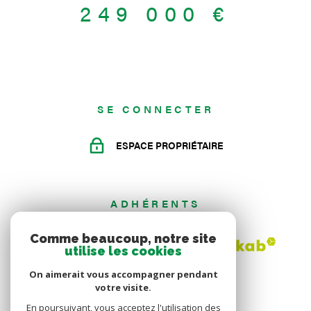
249 000 €
sous-terrain, possibilité d'en acquérir plus et ou cave, et place
de parking en extérieur Pour plus de renseignements ou pour
visiter, contactez Mme Caroline Albiet au 03.89.69.20.01 ou
caroline.albiet@rosenbergimmobilier.fr Les informations sur les
risques auxquels ce bien est exposé sont disponibles sur le site
Géorisques
SE CONNECTER
ESPACE PROPRIÉTAIRE
ADHÉRENTS
Comme beaucoup, notre site
utilise les cookies
On aimerait vous accompagner pendant
votre visite.
En poursuivant, vous acceptez l'utilisation des