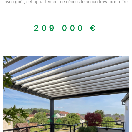
avec goût, cet appartement ne nécessite aucun travaux et offre
des prestations soignées, idéal pour une installation immédiate.
Dès l’entrée, vous serez séduit par ses rangements intégrés
grâce aux armoires murales. L’espace de vie se compose d’un
209 000 €
grand séjour lumineux, ouvrant sur un agréable balcon équipé
d’un store, parfait pour profiter des beaux jours. La cuisine,
indépendante et entièrement équipée, allie confort et
fonctionnalité. L’appartement dispose également de deux
chambres confortables, d’une salle d’eau moderne ainsi que de
WC séparés. Une cave complète ce bien. Idéalement situé, ce
bien bénéficie d’un emplacement stratégique à proximité de la
frontière suisse, avec un accès rapide aux transports en commun
(bus et train) permettant de rejoindre facilement Bâle. Vous
profiterez également de la proximité immédiate des
commerces, écoles et commodités du quotidien. Un
appartement clé en main, lumineux et parfaitement situé ! Les
informations sur les risques auxquels ce bien est exposé sont
disponibles sur le site Géorisques
VOIR LE BIEN