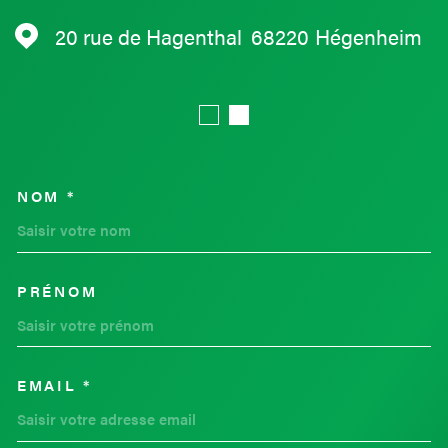
20 rue de Hagenthal
68220
Hégenheim
NOM *
TRAD_MELTEM_VOSCOORDON
PRÉNOM
EMAIL *