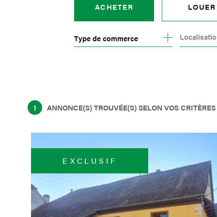
ACHETER
LOUER
Type de commerce
DE L'ANCIEN
À L'ANNÉ
DU NEUF
DE L'IMMO PRO
1
ANNONCE(S) TROUVÉE(S) SELON VOS CRITÈRES
EXCLUSIF