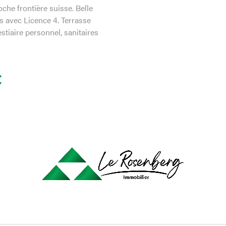
oche frontière suisse. Belle
s avec Licence 4. Terrasse
stiaire personnel, sanitaires
ée et fonctionnelle, cave.
 Contact 03 89 08 41 96
€