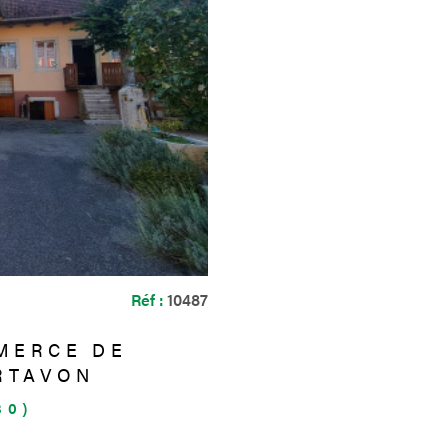
Réf :
10487
MERCE DE
RTAVON
80)