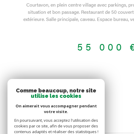
Courtavon, en plein centre village avec parkings, pr
situation et bon passage. Restaurant de 50 couvert
extérieure. Salle principale, caveau. Espace bureau, ve
hommes/femme/handicapé aux normes. Cuisine équip
Loyer mensuel 1400 € + charges d'exploitations.
55 000 
SE CONNECTER
Comme beaucoup, notre site
utilise les cookies
On aimerait vous accompagner pendant
ESPACE PROPRIÉTAIRE
votre visite.
En poursuivant, vous acceptez l'utilisation des
cookies par ce site, afin de vous proposer des
contenus adaptés et réaliser des statistiques !