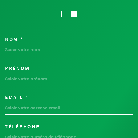
NOM *
TRAD_MELTEM_VOSCOORDON
PRÉNOM
EMAIL *
TÉLÉPHONE