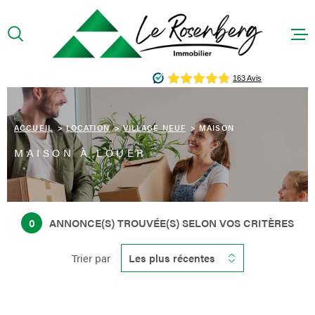
Aller
Aller
Aller
Aller
à
à
au
au
:
la
menu
contenu
recherche
principal
ACCUEIL
PRÉSENTA
ACCUEIL
LOCATION
VILLAGE NEUF
MAISON
MAISON À LOUER
ACHETER
LOUER
0
ANNONCE(S) TROUVÉE(S) SELON VOS CRITÈRES
CONTACT
Trier par
Les plus récentes
HONORAIR