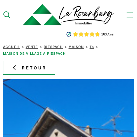
Aller
Aller
Aller
Aller
à
à
au
au
:
la
menu
contenu
recherche
principal
ACCUEIL
ACCUEIL
VENTE
RIESPACH
MAISON
T6
MAISON DE VILLAGE A RIESPACH
PRÉSENTA
RETOUR
ACHETER
LOUER
CONTACT
HONORAIR