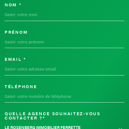
NOM *
TRAD_MELTEM_VOSCOORDON
PRÉNOM
EMAIL *
TÉLÉPHONE
QUELLE AGENCE SOUHAITEZ-VOUS
TRAD_MELTEM_VOREDEMAND
CONTACTER ?*
LE ROSENBERG IMMOBILIER FERRETTE