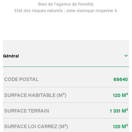
Bien de l'agence de Ferrette.
Etat des risques naturels : zone sismique moyenne 4.
Général
Caractérisque
Valeurs
CODE POSTAL
68640
SURFACE HABITABLE (M²)
120 M²
SURFACE TERRAIN
1 331 M²
SURFACE LOI CARREZ (M²)
120 M²