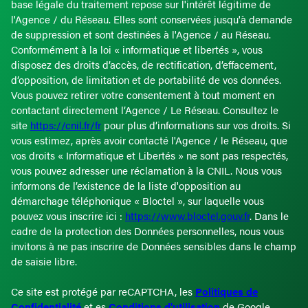
base légale du traitement repose sur l'intérêt légitime de
l'Agence / du Réseau. Elles sont conservées jusqu'à demande
de suppression et sont destinées à l'Agence / au Réseau.
Conformément à la loi « informatique et libertés », vous
disposez des droits d’accès, de rectification, d’effacement,
d’opposition, de limitation et de portabilité de vos données.
Vous pouvez retirer votre consentement à tout moment en
contactant directement l’Agence / Le Réseau. Consultez le
site
https://cnil.fr/fr
pour plus d’informations sur vos droits. Si
vous estimez, après avoir contacté l'Agence / le Réseau, que
vos droits « Informatique et Libertés » ne sont pas respectés,
vous pouvez adresser une réclamation à la CNIL. Nous vous
informons de l’existence de la liste d'opposition au
démarchage téléphonique « Bloctel », sur laquelle vous
pouvez vous inscrire ici :
https://www.bloctel.gouv.fr
. Dans le
cadre de la protection des Données personnelles, nous vous
invitons à ne pas inscrire de Données sensibles dans le champ
de saisie libre.
Ce site est protégé par reCAPTCHA, les
Politiques de
Confidentialité
et es
Conditions d'utilisation
de Google